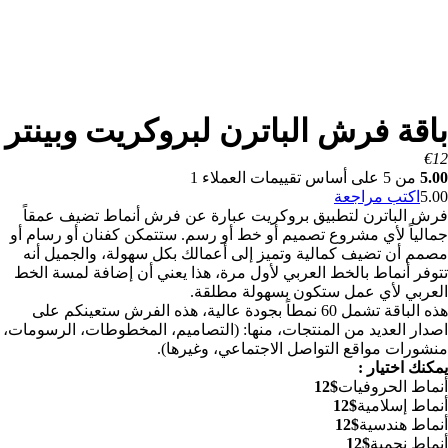
باقة فرش الباترن لبروكريت وبينتر
€
12
5.00
من
5
على أساس تقييمات العملاء
1
5.00
اكتب مراجعة
فرش الباترن لتطبيق بروكريت عبارة عن فرش أنماط تضيف عمقاً
جمالياً لأي مشروع تصميم أو خط أو رسم. ستتمكن كفنان أو رسام أو
مصمم أن تضيف كمالية وتميز إلى أعمالك بكل سهولة، والجميل أنه
تتوفر أنماط بالخط العربي لأول مرة، هذا يعني أن إضافة لمسة الخط
العربي لأي عمل ستكون بسهولة مطلقة.
هذه الباقة تشمل 60 نمطاً بجودة عالية، هذه الفرش ستعينكم على
اصدار العديد من المنتجات، منها: (التصاميم، المخطوطات، الرسومات،
منشورات مواقع التواصل الاجتماعي، وغيرها).
يمكنك اختيار :
أنماط الحروفيات
$12
أنماط إسلامية
$12
أنماط هندسية
$12
أنماط نجمية
$12