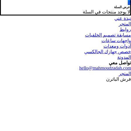
0
عرض السلة
لا يوجد منتجات في السلة
نبذة عني
المتجر
روابط
مسابقة تصميم الخلفيات
واجهات ساعات
أدوات ومعدات
خصص جهازك الجالكسي
المدونة
تواصل معي
hello@mahmoudzadah.com
المتجر
فرش الباترن