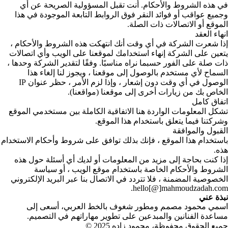
في هذه الشروط والأحكام. أنت تقبل المسؤولية الصريحة عن أي
وجميع عواقب أو فوائد النقر فوق الروابط التابعة الموجودة في هذا
الموقع أو الاتصالات ذات الصلة.
انهاء العقد
إذا شعرت الشركة في أي وقت أنك انتهكت هذه الشروط والأحكام ،
يتعين على الشركة إنهاء استخدامك لموقعنا على الويب وأي اتصالات
ذات صلة على الفور حسبما نراه مناسبًا. وفقًا لتقدير الشركة وحدها ،
السماح لأي مستخدم بالوصول إلى موقعنا ، ويجوز لنا إلغاء هذا
الوصول في أي وقت دون إشعار ، وإذا لزم الأمر ، حظر عنوان IP
الخاص بك من زيارات أخرى إلى موقعنا (مواقعنا).
اتفاق كامل
تشكل المعلومات الواردة هنا الاتفاقية الكاملة بين مستخدمي الموقع
وشركتنا فيما يتعلق باستخدام هذا الموقع.
القبول والموافقة
باستخدام هذا الموقع ، فإنك بذلك توافق على شروط وأحكام الاستخدام
هذه.
إذا كنت بحاجة إلى مزيد من المعلومات أو لديك أي أسئلة حول هذه
الشروط والأحكام الخاصة باستخدام موقع الويب ، أو سياسة
الخصوصية المضمنة ، فلا تتردد في الاتصال بنا عبر البريد الإلكتروني
hello[@]mahmoudzadah.com.
نبذة عني
اسمي محمود مصمم ومطور شغوف بالخط العربي، أسعى إلى
مساعدة الفنانين والمبدعين على تطوير مهاراتهم في التصميم.
جميع الحقوق محفوظة، محمود زاده 2025 ©