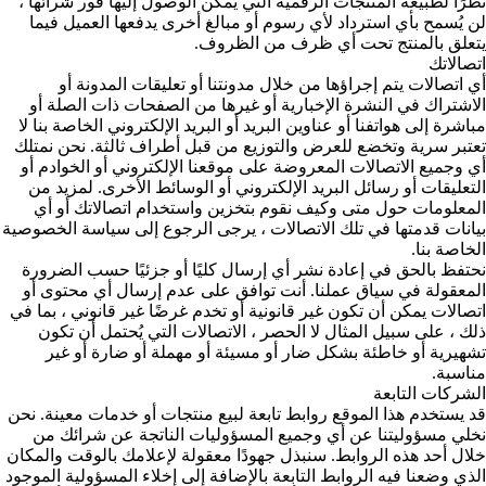
نظرًا لطبيعة المنتجات الرقمية التي يمكن الوصول إليها فور شرائها ،
لن يُسمح بأي استرداد لأي رسوم أو مبالغ أخرى يدفعها العميل فيما
يتعلق بالمنتج تحت أي ظرف من الظروف.
اتصالاتك
أي اتصالات يتم إجراؤها من خلال مدونتنا أو تعليقات المدونة أو
الاشتراك في النشرة الإخبارية أو غيرها من الصفحات ذات الصلة أو
مباشرة إلى هواتفنا أو عناوين البريد أو البريد الإلكتروني الخاصة بنا لا
تعتبر سرية وتخضع للعرض والتوزيع من قبل أطراف ثالثة. نحن نمتلك
أي وجميع الاتصالات المعروضة على موقعنا الإلكتروني أو الخوادم أو
التعليقات أو رسائل البريد الإلكتروني أو الوسائط الأخرى. لمزيد من
المعلومات حول متى وكيف نقوم بتخزين واستخدام اتصالاتك أو أي
بيانات قدمتها في تلك الاتصالات ، يرجى الرجوع إلى سياسة الخصوصية
الخاصة بنا.
نحتفظ بالحق في إعادة نشر أي إرسال كليًا أو جزئيًا حسب الضرورة
المعقولة في سياق عملنا. أنت توافق على عدم إرسال أي محتوى أو
اتصالات يمكن أن تكون غير قانونية أو تخدم غرضًا غير قانوني ، بما في
ذلك ، على سبيل المثال لا الحصر ، الاتصالات التي يُحتمل أن تكون
تشهيرية أو خاطئة بشكل ضار أو مسيئة أو مهملة أو ضارة أو غير
مناسبة.
الشركات التابعة
قد يستخدم هذا الموقع روابط تابعة لبيع منتجات أو خدمات معينة. نحن
نخلي مسؤوليتنا عن أي وجميع المسؤوليات الناتجة عن شرائك من
خلال أحد هذه الروابط. سنبذل جهودًا معقولة لإعلامك بالوقت والمكان
الذي وضعنا فيه الروابط التابعة بالإضافة إلى إخلاء المسؤولية الموجود