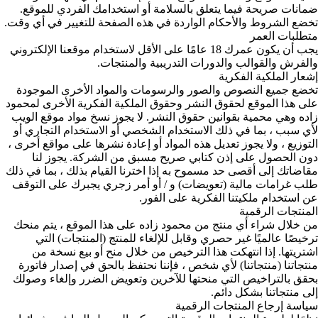
ضمانات صريحة فيما يتعلق بالسلامة أو استخدامك الفردي للموقع.
تخضع الشروط والأحكام الواردة في هذه الصفحة للتغيير في أي وقت.
متطلبات العمر
يجب أن يكون عمرك 18 عامًا على الأقل لاستخدام موقعنا الإلكتروني
والفرش والقوالب والدورات التدريبية والمنتجات.
إشعار الملكية الفكرية
تخضع جميع النصوص والصور والرسومات والمواد الأخرى الموجودة
على هذا الموقع لحقوق النشر وحقوق الملكية الفكرية الأخرى لمحمود
زاده وهي محمية بقوانين حقوق النشر. لا يجوز نسخ مواد موقع الويب
لأي سبب ، بما في ذلك الاستخدام الشخصي أو الاستخدام التجاري أو
التوزيع ، ولا يجوز تعديل هذه المواد أو إعادة نشرها على مواقع أخرى ،
دون الحصول على إذن كتابي صريح مسبق من الشركة. يجوز لنا
مقاضاتك إلى أقصى حد مسموح به إذا اخترنا القيام بذلك ، بما في ذلك
طلب غرامات مالية (تعويضات) و / أو أمر زجري يجبرك على التوقف
عن استخدام ملكيتنا الفكرية على الفور.
المنتجات الرقمية
من خلال شراء أي منتج من محمود زاده على هذا الموقع ، يتم منحك
ترخيصًا عالميًا غير حصري وقابل للإلغاء للمنتج (المنتجات) التي
اشتريتها. إذا انتهكت هذا الترخيص من خلال منح أو بيع نسخة من
منتجاتنا (منتجاتنا) لأي شخص ، فإننا نحتفظ بالحق في إصدار فاتورة
بحقق بالتراخيص التي منحتها للآخرين وتعويض الضرر وإلغاء وصولك
إلى منتجاتنا بشكل دائم.
سياسة إرجاع المنتجات الرقمية