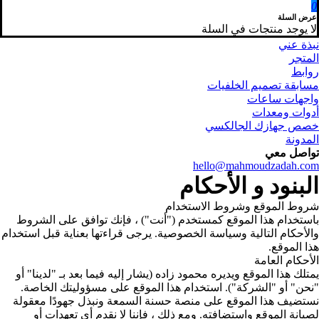
0
عرض السلة
لا يوجد منتجات في السلة
نبذة عني
المتجر
روابط
مسابقة تصميم الخلفيات
واجهات ساعات
أدوات ومعدات
خصص جهازك الجالكسي
المدونة
تواصل معي
hello@mahmoudzadah.com
البنود و الأحكام
شروط الموقع وشروط الاستخدام
باستخدام هذا الموقع كمستخدم ("أنت") ، فإنك توافق على الشروط
والأحكام التالية وسياسة الخصوصية. يرجى قراءتها بعناية قبل استخدام
هذا الموقع.
الأحكام العامة
يمتلك هذا الموقع ويديره محمود زاده (يشار إليه فيما بعد بـ "لدينا" أو
"نحن" أو "الشركة").
استخدام هذا الموقع على مسؤوليتك الخاصة.
نستضيف هذا الموقع على منصة حسنة السمعة ونبذل جهودًا معقولة
لصيانة الموقع واستضافته. ومع ذلك ، فإننا لا نقدم أي تعهدات أو