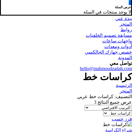
0
عرض السلة
لا يوجد منتجات في السلة
نبذة عني
المتجر
روابط
مسابقة تصميم الخلفيات
واجهات ساعات
أدوات ومعدات
خصص جهازك الجالكسي
المدونة
تواصل معي
hello@mahmoudzadah.com
كراسات خط
الرئيسية
المتجر
التصنيف: كراسات خط عربي
عرض جميع النتائج 3
فرز حسب
شراء الكراسة