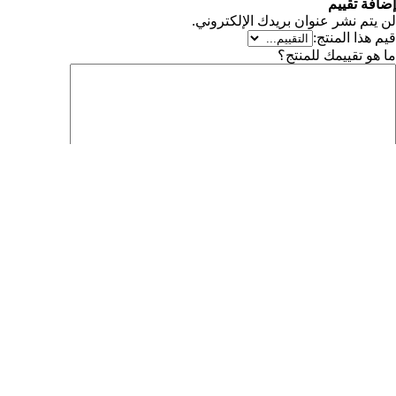
إضافة تقييم
لن يتم نشر عنوان بريدك الإلكتروني.
⠀
قيم هذا المنتج:
ما هو تقييمك للمنتج؟
الاسم
*
البريد الإلكتروني
*
احفظ اسمي، بريدي الإلكتروني، والموقع الإلكتروني في هذا
المتصفح لاستخدامها المرة المقبلة في تعليقي.
إرسال التقييم
نبذة عني
اسمي محمود مصمم ومطور شغوف بالخط العربي، أسعى إلى
مساعدة الفنانين والمبدعين على تطوير مهاراتهم في التصميم.
جميع الحقوق محفوظة، محمود زاده 2025 ©
تواصل معي
|
سياسة الخصوصية
|
البنود و الأحكام
العربية
English
العربية
خصم بمناسبة العيد!