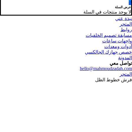
0
عرض السلة
لا يوجد منتجات في السلة
نبذة عني
المتجر
روابط
مسابقة تصميم الخلفيات
واجهات ساعات
أدوات ومعدات
خصص جهازك الجالكسي
المدونة
تواصل معي
hello@mahmoudzadah.com
المتجر
فرش خطوط الظل