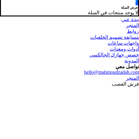
0
عرض السلة
لا يوجد منتجات في السلة
نبذة عني
المتجر
روابط
مسابقة تصميم الخلفيات
واجهات ساعات
أدوات ومعدات
خصص جهازك الجالكسي
المدونة
تواصل معي
hello@mahmoudzadah.com
المتجر
فرش القصب