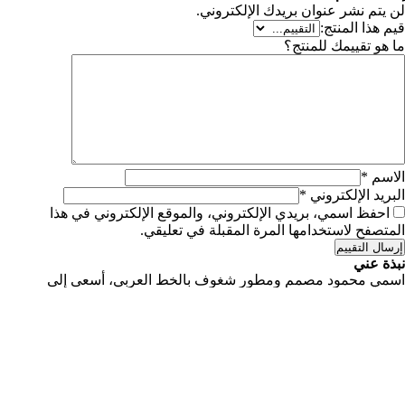
لن يتم نشر عنوان بريدك الإلكتروني.
⠀
قيم هذا المنتج:
ما هو تقييمك للمنتج؟
الاسم
*
البريد الإلكتروني
*
احفظ اسمي، بريدي الإلكتروني، والموقع الإلكتروني في هذا
المتصفح لاستخدامها المرة المقبلة في تعليقي.
إرسال التقييم
نبذة عني
اسمي محمود مصمم ومطور شغوف بالخط العربي، أسعى إلى
مساعدة الفنانين والمبدعين على تطوير مهاراتهم في التصميم.
جميع الحقوق محفوظة، محمود زاده 2025 ©
تواصل معي
|
سياسة الخصوصية
|
البنود و الأحكام
العربية
English
العربية
خصم بمناسبة العيد!
20%-